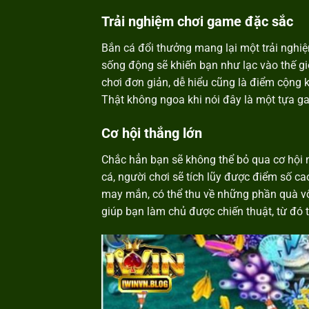
Trải nghiệm chơi game đặc sắc
Bắn cá đổi thưởng mang lại một trải nghi
sống động sẽ khiến bạn như lạc vào thế gi
chơi đơn giản, dễ hiểu cũng là điểm cộng 
Thật không ngoa khi nói đây là một tựa gam
Cơ hội thắng lớn
Chắc hẳn bạn sẽ không thể bỏ qua cơ hội 
cá, người chơi sẽ tích lũy được điểm số ca
may mắn, có thể thu về những phần quà vô
giúp bạn làm chủ được chiến thuật, từ đó 