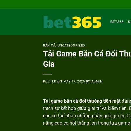
Skip
to
content
BET365
Đ
BẮN CÁ
,
UNCATEGORIZED
Tải Game Bắn Cá Đổi Th
Gia
POSTED ON
MAY 17, 2025
BY
ADMIN
Tải game bắn cá đổi thưởng tiền mặt
đang
thích sự kết hợp giữa giải trí và kiếm tiền
còn có thể nhận những phần quà giá trị. 
nâng cao cơ hội thắng lớn trong tựa game