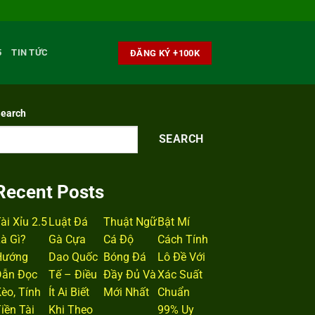
5
TIN TỨC
ĐĂNG KÝ +100K
earch
SEARCH
Recent Posts
ài Xỉu 2.5
Luật Đá
Thuật Ngữ
Bật Mí
à Gì?
Gà Cựa
Cá Độ
Cách Tính
Hướng
Dao Quốc
Bóng Đá
Lô Đề Với
Dẫn Đọc
Tế – Điều
Đầy Đủ Và
Xác Suất
èo, Tính
Ít Ai Biết
Mới Nhất
Chuẩn
iền Tài
Khi Theo
99% Uy