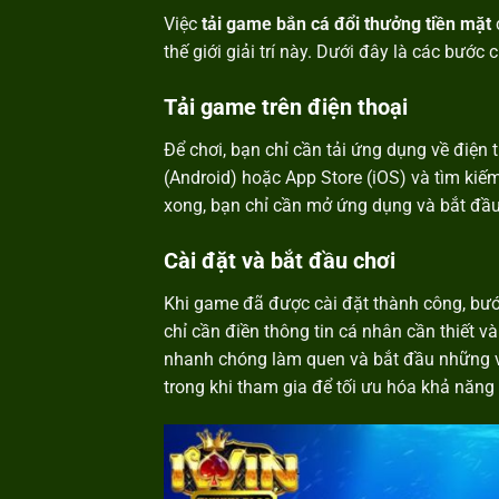
Việc
tải game bắn cá đổi thưởng tiền mặt
thế giới giải trí này. Dưới đây là các bước 
Tải game trên điện thoại
Để chơi, bạn chỉ cần tải ứng dụng về điện
(Android) hoặc App Store (iOS) và tìm kiếm
xong, bạn chỉ cần mở ứng dụng và bắt đầu
Cài đặt và bắt đầu chơi
Khi game đã được cài đặt thành công, bước
chỉ cần điền thông tin cá nhân cần thiết v
nhanh chóng làm quen và bắt đầu những v
trong khi tham gia để tối ưu hóa khả năng