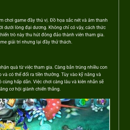
ệm chơi game đầy thú vị. Đồ họa sắc nét và âm thanh
ới dưới lòng đại dương. Không chỉ có vậy, cách thức
khiến trò này thu hút đông đảo thành viên tham gia.
e giải trí nhưng lại đầy thử thách.
nhận quà từ việc tham gia. Càng bắn trúng nhiều con
o và có thể đổi ra tiền thưởng. Tùy vào kỹ năng và
 cùng hấp dẫn. Việc chơi càng lâu và kiên nhẫn sẽ
tăng cơ hội giành chiến thắng.