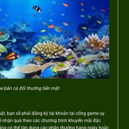
ame bắn cá đổi thưởng tiền mặt
mặt, bạn sẽ phải đăng ký tài khoản tại cổng game uy
hể nhận quà theo các chương trình khuyến mãi đặc
 cũng có thể tận dụng các phần thưởng hàng ngày hoặc