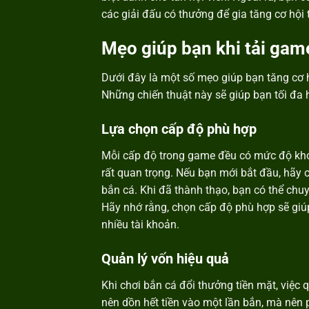
các giải đấu có thưởng để gia tăng cơ hội 
Mẹo giúp bạn khi tải gam
Dưới đây là một số mẹo giúp bạn tăng cơ 
Những chiến thuật này sẽ giúp bạn tối đa 
Lựa chọn cấp độ phù hợp
Mỗi cấp độ trong game đều có mức độ khó 
rất quan trọng. Nếu bạn mới bắt đầu, hãy 
bắn cá. Khi đã thành thạo, bạn có thể ch
Hãy nhớ rằng, chọn cấp độ phù hợp sẽ giú
nhiều tài khoản.
Quản lý vốn hiệu quả
Khi chơi bắn cá đổi thưởng tiền mặt, việc 
nên dồn hết tiền vào một lần bắn, mà nên 