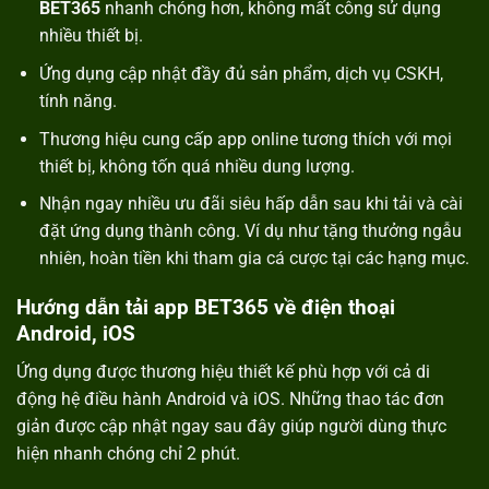
BET365
nhanh chóng hơn, không mất công sử dụng
nhiều thiết bị.
Ứng dụng cập nhật đầy đủ sản phẩm, dịch vụ CSKH,
tính năng.
Thương hiệu cung cấp app online tương thích với mọi
thiết bị, không tốn quá nhiều dung lượng.
Nhận ngay nhiều ưu đãi siêu hấp dẫn sau khi tải và cài
đặt ứng dụng thành công. Ví dụ như tặng thưởng ngẫu
nhiên, hoàn tiền khi tham gia cá cược tại các hạng mục.
Hướng dẫn tải app BET365 về điện thoại
Android, iOS
Ứng dụng được thương hiệu thiết kế phù hợp với cả di
động hệ điều hành Android và iOS. Những thao tác đơn
giản được cập nhật ngay sau đây giúp người dùng thực
hiện nhanh chóng chỉ 2 phút.