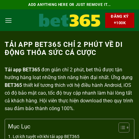
Skip
ADD ANYTHING HERE OR JUST REMOVE IT...
to
ĐĂNG KÝ
content
+100K
TẢI APP BET365 CHỈ 2 PHÚT VỀ DI
ĐỘNG THỎA SỨC CÁ CƯỢC
Tải app BET365
đơn giản chỉ 2 phút, bet thủ được tận
hưởng hàng loạt những tính năng hiện đại nhất. Ứng dụng
BET365
thiết kế tương thích với hệ điều hành Android, iOS
có độ bảo mật cao, tốc độ truy cập nhanh làm hài lòng tất
cả khách hàng. Hội viên thực hiện download theo quy trình
sau đảm bảo thành công 100%.
Mục Lục
Lợi ích tuyệt vời khi tải app BET365