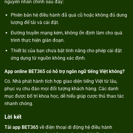
nguyên nhân chính sau đây:
Phiên bản hệ điều hành đã quá cũ hoặc không đủ dung
lượng để tải và cài đặt.
Đường truyền mạng kém, không ổn định làm cho quá
trình thực hiện gián đoạn.
Thiết bị của bạn chưa bật tính năng cho phép cài đặt
ứng dụng từ nguồn không xác định.
App online BET365 có hỗ trợ ngôn ngữ tiếng Việt không?
Có. Nhà phát hành tích hợp giao diện tiếng Việt từ lâu,
phục vụ chu đáo mọi đối tượng khách hàng. Các danh
mục được bố trí khoa học, dễ hiểu giúp cược thủ thao tác
nhanh chóng.
Lời kết
Tải app BET365
về điện thoại di động hệ điều hành