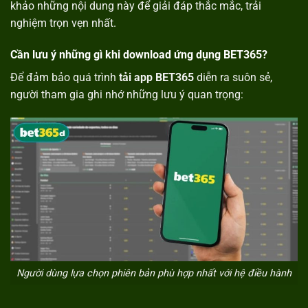
khảo những nội dung này để giải đáp thắc mắc, trải
nghiệm trọn vẹn nhất.
Cần lưu ý những gì khi download ứng dụng BET365?
Để đảm bảo quá trình
tải app BET365
diễn ra suôn sẻ,
người tham gia ghi nhớ những lưu ý quan trọng:
Người dùng lựa chọn phiên bản phù hợp nhất với hệ điều hành