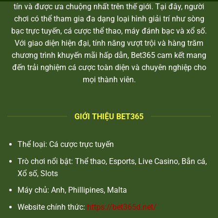
tín và được ưa chuộng nhất trên thế giới. Tại đây, người
chơi có thể tham gia đa dạng loại hình giải trí như sòng
bạc trực tuyến, cá cược thể thao, máy đánh bạc và xổ số.
Với giao diện hiện đại, tính năng vượt trội và hàng trăm
chương trình khuyến mãi hấp dẫn, Bet365 cam kết mang
đến trải nghiệm cá cược toàn diện và chuyên nghiệp cho
mọi thành viên.
GIỚI THIỆU BET365
Thể loại: Cá cược trực tuyến
Trò chơi nổi bật: Thể thao, Esports, Live Casino, Bắn cá,
Xổ số, Slots
Máy chủ: Anh, Phillipines, Malta
Website chính thức:
https://bet365d.net/