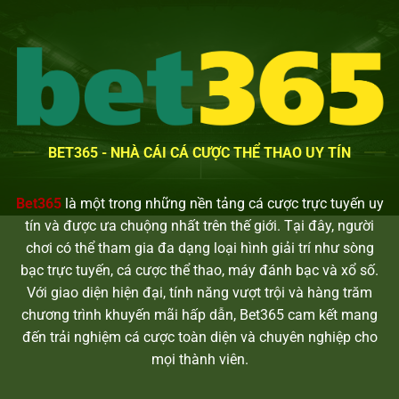
BET365 - NHÀ CÁI CÁ CƯỢC THỂ THAO UY TÍN
Bet365
là một trong những nền tảng cá cược trực tuyến uy
tín và được ưa chuộng nhất trên thế giới. Tại đây, người
chơi có thể tham gia đa dạng loại hình giải trí như sòng
bạc trực tuyến, cá cược thể thao, máy đánh bạc và xổ số.
Với giao diện hiện đại, tính năng vượt trội và hàng trăm
chương trình khuyến mãi hấp dẫn, Bet365 cam kết mang
đến trải nghiệm cá cược toàn diện và chuyên nghiệp cho
mọi thành viên.