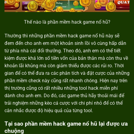
Thế nào là phần mềm hack game nổ hũ?
Thường thì những phần mềm hack game nổ hũ này sẽ
đem đến cho anh em một khoản sinh lồi vô cùng hấp dẫn
từ phía nhà cái đổi thưởng. Theo đó, anh em có thể tiết
kiệm được khá lớn số tiền vốn của bản thân mà còn thu về
khoản lãi khủng mà còn giảm thiểu được các rủi ro. Thời
gian để có thể đưa ra các phân tích và đặt cược của những
phần mềm check này cũng rất nhanh chóng. Hiện nay trên
thị trường cũng có rất nhiều những tool hack miễn phí
dành cho anh em. Do đó, các game thủ hãy thoải mái để
trải nghiệm những kèo cá cược với chi phí nhỏ để có thể
cân nhắc được độ hiệu quả của từng tool.
Tại sao phần mềm hack game nổ hũ lại được ưa
chuộng