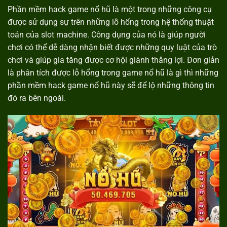
Phần mềm hack game nổ hũ là một trong những công cụ
được sử dụng sự trên những lỗ hổng trong hệ thống thuật
toán của slot machine. Công dụng của nó là giúp người
chơi có thể dễ dàng nhận biết được những quy luật của trò
chơi và giúp gia tăng được cơ hội giành thắng lợi. Đơn giản
là phân tích được lỗ hổng trong game nổ hũ là gì thì những
phần mềm hack game nổ hũ này sẽ để lộ những thông tin
đó ra bên ngoài.