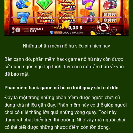
Những phần mềm nổ hũ siêu xịn hiện nay
Bên cạnh đó, phần mềm hack game nổ hũ này còn được
sử dụng ngôn ngữ lập trình Java nên rất đảm bảo về vấn
đề bảo mật.
Phần mềm hack game nổ hũ có lượt quay slot cực lớn
Đây là một trong những phần mềm được người chơi sử
dụng khá nhiều gần đây. Phần mềm này có thể giúp người
chơi có tỉ lệ thắng lớn quá những vòng quay. Tool này
đang rất phát triển trên thị trường. Nhờ vậy mà người chơi
có thể biết được những nhược điểm còn tồn đọng.