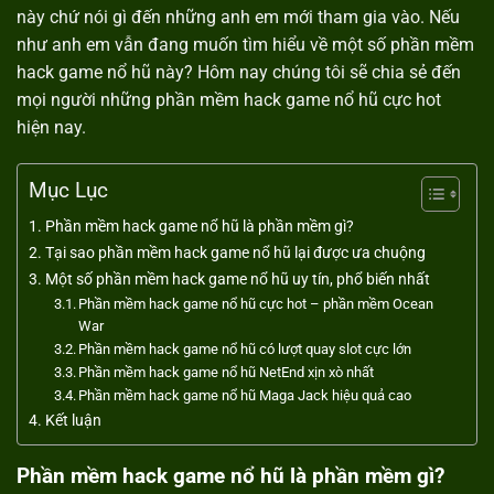
này chứ nói gì đến những anh em mới tham gia vào. Nếu
như anh em vẫn đang muốn tìm hiểu về một số phần mềm
hack game nổ hũ này? Hôm nay chúng tôi sẽ chia sẻ đến
mọi người những phần mềm hack game nổ hũ cực hot
hiện nay.
Mục Lục
Phần mềm hack game nổ hũ là phần mềm gì?
Tại sao phần mềm hack game nổ hũ lại được ưa chuộng
Một số phần mềm hack game nổ hũ uy tín, phổ biến nhất
Phần mềm hack game nổ hũ cực hot – phần mềm Ocean
War
Phần mềm hack game nổ hũ có lượt quay slot cực lớn
Phần mềm hack game nổ hũ NetEnd xịn xò nhất
Phần mềm hack game nổ hũ Maga Jack hiệu quả cao
Kết luận
Phần mềm hack game nổ hũ là phần mềm gì?