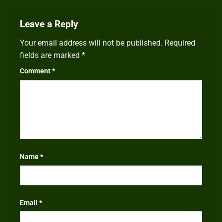
Leave a Reply
Your email address will not be published.
Required
fields are marked
*
Comment
*
Name
*
Email
*