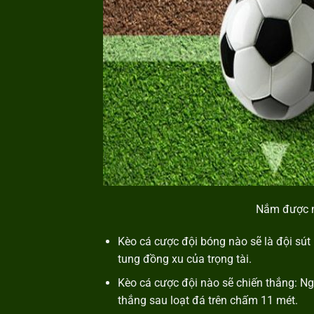
Nắm được m
Kèo cá cược đội bóng nào sẽ là đội sút 
tung đồng xu của trọng tài.
Kèo cá cược đội nào sẽ chiến thắng: Ng
thắng sau loạt đá trên chấm 11 mét.