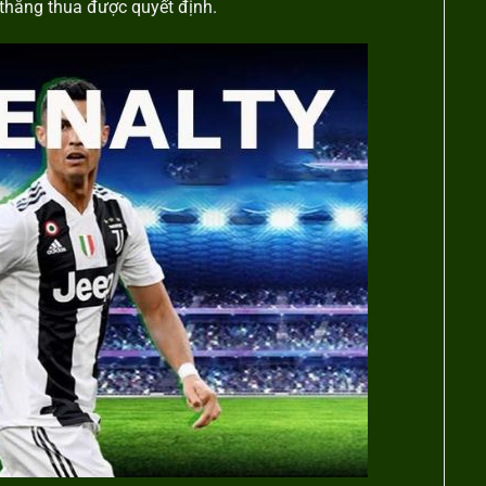
 thắng thua được quyết định.