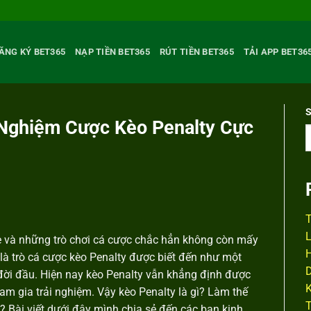
ĂNG KÝ BET365
NẠP TIỀN BET365
RÚT TIỀN BET365
TẢI APP BET36
S
 Nghiệm Cược Kèo Penalty Cực
T
L
ne và những trò chơi cá cược chắc hẳn không còn mấy
 là trò cá cược kèo Penalty được biết đến như một
đời đầu. Hiện nay kèo Penalty vẫn khẳng định được
K
m gia trải nghiệm. Vậy kèo Penalty là gì? Làm thế
T
? Bài viết dưới đây mình chia sẻ đến các bạn kinh