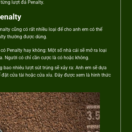
từng lượt đá Penalty.
enalty
alty cũng có rất nhiều loại để cho anh em có thể
alty thường được dùng.
có Penalty hay không: Một số nhà cái sẽ mở ra loại
ra. Người có chỉ cần cược là có hoặc không.
g bao nhiêu lượt sút trúng sẽ xảy ra: Anh em sẽ dựa
 đặt cửa tài hoặc cửa xỉu. Đây được xem là hình thức