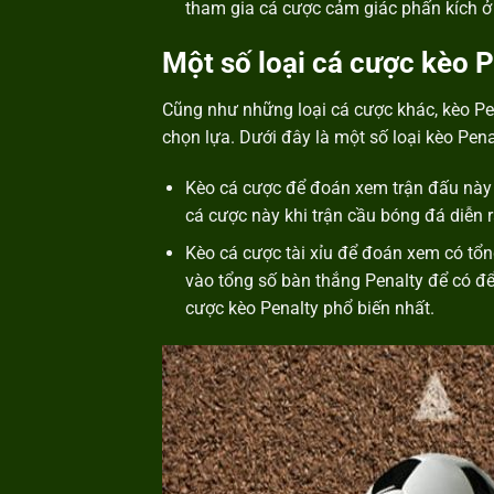
tham gia cá cược cảm giác phấn kích ở 
Một số loại cá cược kèo P
Cũng như những loại cá cược khác, kèo Pen
chọn lựa. Dưới đây là một số loại kèo Pen
Kèo cá cược để đoán xem trận đấu này 
cá cược này khi trận cầu bóng đá diễn 
Kèo cá cược tài xỉu để đoán xem có tổn
vào tổng số bàn thắng Penalty để có để
cược kèo Penalty phổ biến nhất.