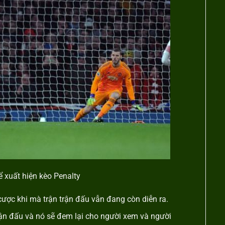
ể xuất hiện kèo Penalty
cược khi mà trận trận đấu vẫn đang còn diễn ra.
trận đấu và nó sẽ đem lại cho người xem và người