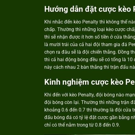
Hướng dẫn đặt cược kèo 
Khi nhắc đến kèo Penalty thì không thể n
chấp. Thường thì những loại kèo cược chấ
thì sẽ nhận được ít hơn số tiền ở cửa thắng.
là mười trái của cả hai đội tham gia đá Pe
chọn ra đâu sẽ là đội chiến thắng. Đồng th
thì cả hai động bóng đều sẽ có tổng là 10
này cách nhau 2 bàn thắng thì trận đấu nà
Kinh nghiệm cược kèo Pen
Khi đến với kèo Penalty, đội bóng nào mạn
đội bóng còn lại. Thường thì những trận đấu
khoảng 0.6 đến 0.7 thì thường là đội cửa t
đấu bóng đá có tỷ lệ đặt cược gần bằng nh
chỉ có thể nằm trong từ 0.8 đến 0.9.