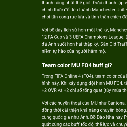
thành công nhất thế giới. Được thành lập
chính thức đổi tên thành Manchester Unite
chơi tấn công rực lửa và tinh thần chiến
Với bề dày lịch sử hơn một thế kỷ, Manche
12 FA Cup và 3 UEFA Champions League. Dư
đá Anh suốt hơn hai thập kỷ. Sân Old Traf
niềm tự hào của người hâm mộ.
Team color MU FO4 buff gì?
Trong FIFA Online 4 (FO4), team color của
hình này. Khi xây dựng đội hình MU FO4, t
+2 OVR và +2 chỉ số tổng quát (tùy mùa th
Với các huyền thoại của MU như Cantona, G
đồng thời cải thiện khả năng chuyền bóng,
cùng quốc gia như Anh, Bồ Đào Nha hay Ph
quát cùng các buff tốc độ, thể lực và chuy