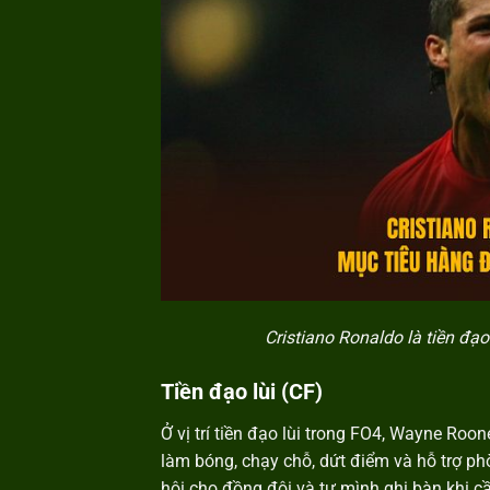
Cristiano Ronaldo là tiền đạ
Tiền đạo lùi (CF)
Ở vị trí tiền đạo lùi trong FO4, Wayne Ro
làm bóng, chạy chỗ, dứt điểm và hỗ trợ ph
hội cho đồng đội và tự mình ghi bàn khi cầ