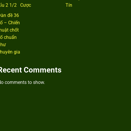
ỉu 2 1/2
Cược
Tín
Dàn đề 36
ố – Chiến
huật chốt
số chuẩn
như
huyên gia
Recent Comments
No comments to show.