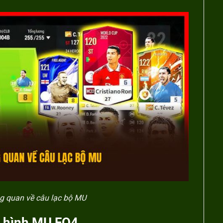
ng quan về câu lạc bộ MU
i hình MU FO4