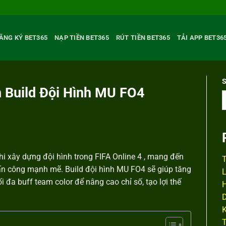
ĂNG KÝ BET365
NẠP TIỀN BET365
RÚT TIỀN BET365
TẢI APP BET36
S
 Build Đội Hình MU FO4
i xây dựng đội hình trong FIFA Online 4 , mang đến
T
 tấn công mạnh mẽ. Build đội hình MU FO4 sẽ giúp tăng
L
 đa buff team color để nâng cao chỉ số, tạo lợi thế
K
T