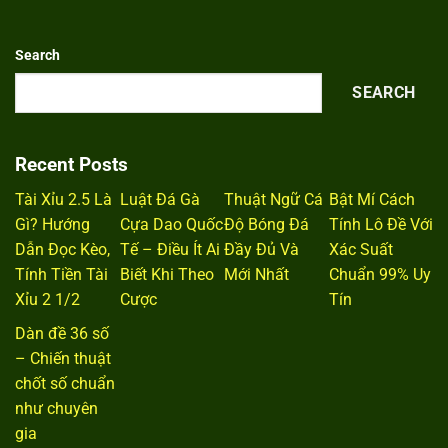
Search
SEARCH
Recent Posts
Tài Xỉu 2.5 Là
Luật Đá Gà
Thuật Ngữ Cá
Bật Mí Cách
Gì? Hướng
Cựa Dao Quốc
Độ Bóng Đá
Tính Lô Đề Với
Dẫn Đọc Kèo,
Tế – Điều Ít Ai
Đầy Đủ Và
Xác Suất
Tính Tiền Tài
Biết Khi Theo
Mới Nhất
Chuẩn 99% Uy
Xỉu 2 1/2
Cược
Tín
Dàn đề 36 số
– Chiến thuật
chốt số chuẩn
như chuyên
gia