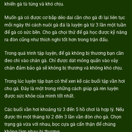
khiến gà tù túng và khó chịu.
Muốn gà có được cơ bắp dẻo dai cần cho gà đi lại liên tục
mỗi ngày thì cách nuôi gà đá là luyện gà từ 3 lần một tuần
để gà có sức bền. Cho gà chọi thử để gà học được kỹ năng
ra đòn cũng như thích nghi tốt hơn trong trận đấu.
Trong quá trình tập luyện, để gà không bị thương bạn cần
đeo chì vào chân gà. Chỉ được dát mỏng quấn vào vảy
chân đảm bảo gà sẽ không bị thương và không khó chịu.
Trong lúc luyện tập bạn có thể xen kẽ các buổi tập vần hơi
cho gà. Đây là một trong những cách giúp gà rèn luyện
được sức khỏe của mình tốt nhất.
Các buổi vần hơi khoảng từ 3 đến 5 hồ chơi là hợp lý. Nếu
được thì một tháng từ 2 đến 3 lần vần đòn cho gà. Chọn
trạng gà vừa với nhau, bọc cựa gà cẩn thận để chúng
không làm nhau bị thương.