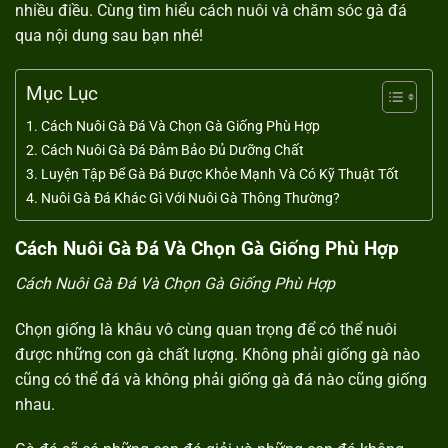
nhiều điều. Cùng tìm hiểu cách nuôi và chăm sóc gà đá
qua nội dung sau bạn nhé!
Mục Lục
Cách Nuôi Gà Đá Và Chọn Gà Giống Phù Hợp
Cách Nuôi Gà Đá Đảm Bảo Đủ Dưỡng Chất
Luyện Tập Để Gà Đá Được Khỏe Mạnh Và Có Kỹ Thuật Tốt
Nuôi Gà Đá Khác Gì Với Nuôi Gà Thông Thường?
Cách Nuôi Gà Đá Và Chọn Gà Giống Phù Hợp
Cách Nuôi Gà Đá Và Chọn Gà Giống Phù Hợp
Chọn giống là khâu vô cùng quan trọng để có thể nuôi
được những con gà chất lượng. Không phải giống gà nào
cũng có thể đá và không phải giống gà đá nào cũng giống
nhau.