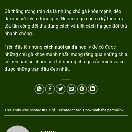
Gà thắng trong trận đá là những chú gà khỏe mạnh, dẻo
dai với sức chịu đựng giỏi. Ngoài ra gà còn có kỹ thuật đá
tốt, tấn công đối thủ đúng cách và biết cách hạ gục đối thủ
nhanh chóng.
Trên đây là những
cách nuôi gà đá
hợp lý để có được
những chú gà khỏe mạnh nhất. mong rằng qua những chia
sẻ trên bạn sẽ chăm sóc tốt những chú gà của mình và có
được những trận đấu đẹp nhất.
This entry was posted in
Đá gà
,
Uncategorized
. Bookmark the
permalink
.