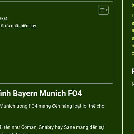
X
 FO4
s
ối ưu nhất hiện nay
t
c
hình Bayern Munich FO4
 Munich trong FO4 mang đến hàng loạt lợi thế cho
cái tên như Coman, Gnabry hay Sané mang đến sự