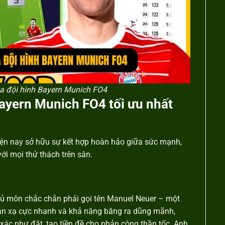
ủa đội hình Bayern Munich FO4
ayern Munich FO4 tối ưu nhất
iện nay sở hữu sự kết hợp hoàn hảo giữa sức mạnh,
với mọi thử thách trên sân.
thủ môn chắc chắn phải gọi tên Manuel Neuer – một
hản xạ cực nhanh và khả năng băng ra dũng mãnh,
ác như đặt, tạo tiền đề cho phản công thần tốc. Anh