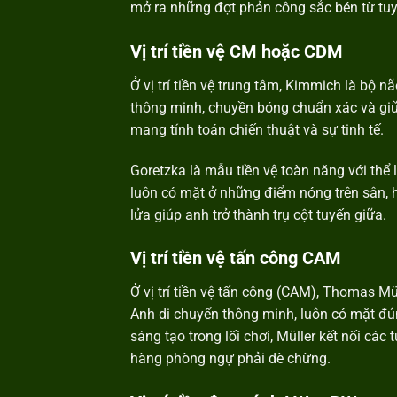
mở ra những đợt phản công sắc bén từ tuy
Vị trí tiền vệ CM hoặc CDM
Ở vị trí tiền vệ trung tâm, Kimmich là bộ
thông minh, chuyền bóng chuẩn xác và gi
mang tính toán chiến thuật và sự tinh tế.
Goretzka là mẫu tiền vệ toàn năng với th
luôn có mặt ở những điểm nóng trên sân, h
lửa giúp anh trở thành trụ cột tuyến giữa.
Vị trí tiền vệ tấn công CAM
Ở vị trí tiền vệ tấn công (CAM), Thomas Mü
Anh di chuyển thông minh, luôn có mặt đúng
sáng tạo trong lối chơi, Müller kết nối các
hàng phòng ngự phải dè chừng.