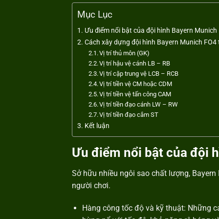
Mục Lục
Ưu điểm nổi bật của đội hình Bayern Munich
Cách xây dựng đội hình Bayern Munich FO4 t
Vị trí thủ môn (GK)
Vị trí hậu vệ cánh LB – RB
Vị trí cặp trung vệ LCB – RCB
Vị trí tiền vệ CM hoặc CDM
Vị trí tiền vệ tấn công CAM
Vị trí tiền đạo cánh LW – RW
Vị trí tiền đạo cắm ST
Kết luận
Ưu điểm nổi bật của đội 
Sở hữu nhiều ngôi sao chất lượng, Bayern
người chơi.
Hàng công tốc độ và kỹ thuật: Những 