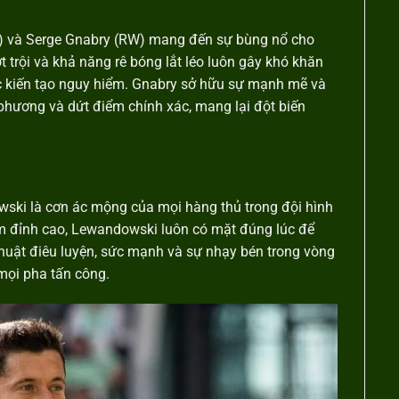
LW) và Serge Gnabry (RW) mang đến sự bùng nổ cho
trội và khả năng rê bóng lắt léo luôn gây khó khăn
ặc kiến tạo nguy hiểm. Gnabry sở hữu sự mạnh mẽ và
 phương và dứt điểm chính xác, mang lại đột biến
owski là cơn ác mộng của mọi hàng thủ trong đội hình
m đỉnh cao, Lewandowski luôn có mặt đúng lúc để
thuật điêu luyện, sức mạnh và sự nhạy bén trong vòng
mọi pha tấn công.