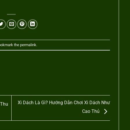
ookmark the
permalink
.
Xì Dách Là Gì? Hướng Dẫn Chơi Xì Dách Như
 Thu
Cao Thủ