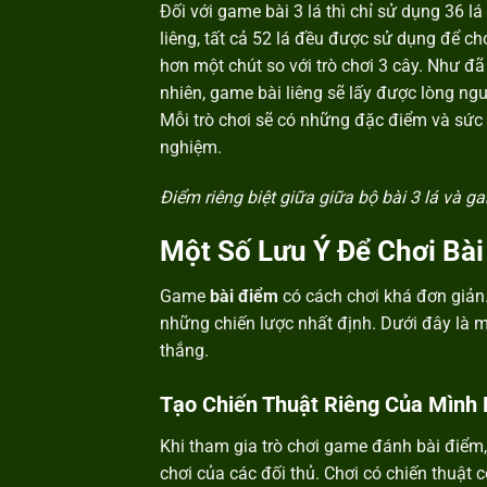
Đối với game bài 3 lá thì chỉ sử dụng 36 lá 
liêng, tất cả 52 lá đều được sử dụng để chơ
hơn một chút so với trò chơi 3 cây. Như đã c
nhiên, game bài liêng sẽ lấy được lòng ngư
Mỗi trò chơi sẽ có những đặc điểm và sức 
nghiệm.
Điểm riêng biệt giữa giữa bộ bài 3 lá và ga
Một Số Lưu Ý Để Chơi Bà
Game
bài điểm
có cách chơi khá đơn giản. 
những chiến lược nhất định. Dưới đây là m
thắng.
Tạo Chiến Thuật Riêng Của Mình 
Khi tham gia trò chơi game đánh bài điểm,
chơi của các đối thủ. Chơi có chiến thuật c