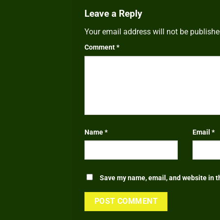
Leave a Reply
Your email address will not be publishe
Comment
*
Name
*
Email
*
Save my name, email, and website in th